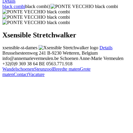
Details
black combi
black combi}
Xsensible Stretchwalker
xsensible-st-dames
Details
Brusselsesteenweg 241
B-9230 Wetteren, Belgium
info@annemarievermeulen.be
Schoenen Anne-Marie Vermeulen
+32(0)9 369 38 64
BE 0563.771.918
Wandelschoenen
Steunzool
Breedte maten
Grote
maten
Contact
Vacature