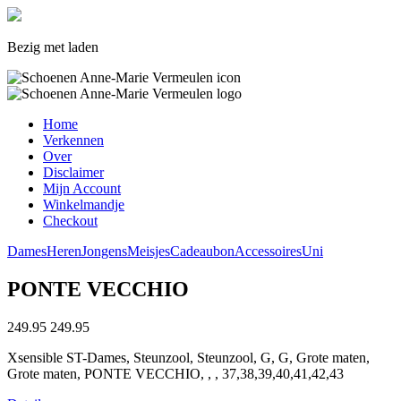
Bezig met laden
Home
Verkennen
Over
Disclaimer
Mijn Account
Winkelmandje
Checkout
Dames
Heren
Jongens
Meisjes
Cadeaubon
Accessoires
Uni
PONTE VECCHIO
249.95
249.95
Xsensible ST-Dames, Steunzool, Steunzool, G, G, Grote maten,
Grote maten, PONTE VECCHIO, , , 37,38,39,40,41,42,43