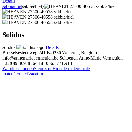
Details
sabbia/hiel
sabbia/hiel}
Solidus
solidus
Details
Brusselsesteenweg 241
B-9230 Wetteren, Belgium
info@annemarievermeulen.be
Schoenen Anne-Marie Vermeulen
+32(0)9 369 38 64
BE 0563.771.918
Wandelschoenen
Steunzool
Breedte maten
Grote
maten
Contact
Vacature