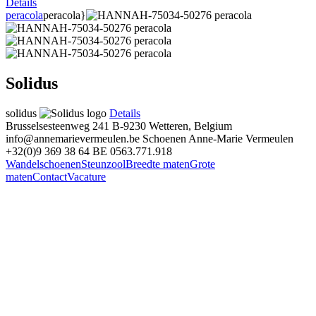
Details
peracola
peracola}
Solidus
solidus
Details
Brusselsesteenweg 241
B-9230 Wetteren, Belgium
info@annemarievermeulen.be
Schoenen Anne-Marie Vermeulen
+32(0)9 369 38 64
BE 0563.771.918
Wandelschoenen
Steunzool
Breedte maten
Grote
maten
Contact
Vacature