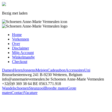
Bezig met laden
Home
Verkennen
Over
Disclaimer
Mijn Account
Winkelmandje
Checkout
Dames
Heren
Jongens
Meisjes
Cadeaubon
Accessoires
Uni
Brusselsesteenweg 241
B-9230 Wetteren, Belgium
info@annemarievermeulen.be
Schoenen Anne-Marie Vermeulen
+32(0)9 369 38 64
BE 0563.771.918
Wandelschoenen
Steunzool
Breedte maten
Grote
maten
Contact
Vacature